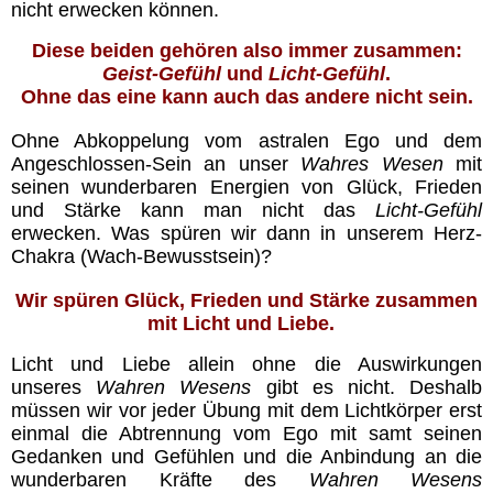
nicht erwecken können.
Lebensenergie
Diese beiden gehören also immer zusammen:
Geist-Gefühl
und
Licht-Gefühl
.
Ohne das eine kann auch das andere nicht sein.
Körper
Ohne Abkoppelung vom astralen Ego und dem
Angeschlossen-Sein an unser
Wahres Wesen
mit
Jesus
seinen wunderbaren Energien von Glück, Frieden
und Stärke kann man nicht das
Licht-Gefühl
erwecken. Was spüren wir dann in unserem Herz-
Vorbilder
Chakra (Wach-Bewusstsein)?
Wir spüren Glück, Frieden und Stärke zusammen
Essener Schriftrollen
mit Licht und Liebe.
Licht und Liebe allein ohne die Auswirkungen
Das Gesetz des Einen (RA)
unseres
Wahren Wesens
gibt es nicht. Deshalb
müssen wir vor jeder Übung mit dem Lichtkörper erst
Weisheiten
einmal die Abtrennung vom Ego mit samt seinen
Gedanken und Gefühlen und die Anbindung an die
wunderbaren Kräfte des
Wahren Wesens