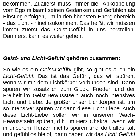
bekommen. Zuallerst muss immer die Abkoppelung
Chakren
vom Ego mitsamt seinen Gedanken und Gefühlen als
Einstieg erfolgen, um in den höchsten Energiebereich
- das Licht - hineinzukommen. Das heißt, wir müssen
Geistwesen
immer zuerst das Geist-Gefühl in uns herstellen.
Dann erst kann es weiter gehen.
Lichtwesen
Geist- und Licht-Gefühl
gehören zusammen:
Transformation
So wie es ein
Geist-Gefühl
gibt, so gibt es auch ein
Licht-Gefühl
. Das ist das Gefühl, das wir spüren,
Meditationen
wenn wir mit dem Lichtkörper verbunden sind. Dann
spüren wir zusätzlich zum Glück, Frieden und der
Freiheit im Geist-Bewusstsein auch noch intensives
Energiezentren Übersicht
Licht und Liebe. Je größer unser Lichtkörper ist, um
so intensiver spüren wir dann diese Licht-Liebe. Auch
diese Licht-Liebe sollen wir in unserem Wach-
Tägliche Übungen
Bewusstsein spüren, d.h. im Herz-Chakra. Wenn wir
in unserem Herzen nichts spüren und dort alles kalt
Gefährliche Meditationen
und gefühllos bleibt, dann haben wir das
Licht-Gefühl