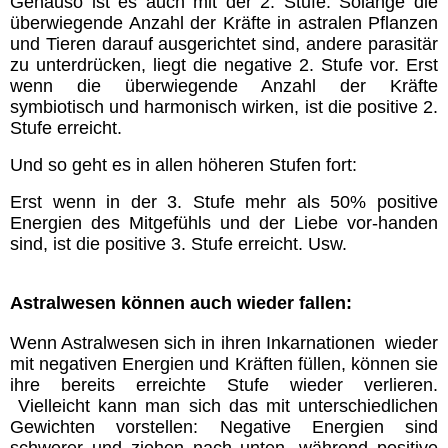
Genauso ist es auch mit der 2. Stufe: Solange die
Impressum & Datenschutz-
Erklärung
überwiegende Anzahl der Kräfte in astralen Pflanzen
und Tieren darauf ausgerichtet sind, andere parasitär
zu unterdrücken, liegt die negative 2. Stufe vor. Erst
Oriano´s Blog
wenn die überwiegende Anzahl der Kräfte
symbiotisch und harmonisch wirken, ist die positive 2.
Stufe erreicht.
Direkter Kontakt
Und so geht es in allen höheren Stufen fort:
Mitglieder
Erst wenn in der 3. Stufe mehr als 50% positive
Energien des Mitgefühls und der Liebe vor-handen
sind, ist die positive 3. Stufe erreicht. Usw.
Astralwesen können auch wieder fallen:
Wenn Astralwesen sich in ihren Inkarnationen wieder
mit negativen Energien und Kräften füllen, können sie
ihre bereits erreichte Stufe wieder verlieren.
Vielleicht kann man sich das mit unterschiedlichen
Gewichten vorstellen: Negative Energien sind
schwerer und ziehen nach unten, während positive