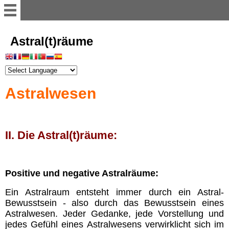
Willkommen
Astral(t)räume
Register
Astralwesen
Vorwort
Einführung
II. Die Astral(t)räume:
Illusion der Materie
Positive und negative Astralräume:
Dimensionen
Ein Astralraum entsteht immer durch ein Astral-
Bewusstsein - also durch das Bewusstsein eines
Astralwesen. Jeder Gedanke, jede Vorstellung und
Astralwesen
jedes Gefühl eines Astralwesens verwirklicht sich im