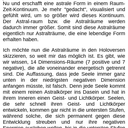
Nu und erschafft eine astrale Form in einem Raum-
Chakren
Zeit-Kontinuum. Je mehr "gedacht", visualisiert und
gefühlt wird, um so größer wird dieses Kontinuum.
Der Astral-raum bzw. die Astralräume werden
Geistwesen
dadurch immer größer. Somit sind diese Astralräume
eigentlich nur Astralträume, die eine lebendige Form
erhalten haben.
Lichtwesen
Ich möchte nun die Astralräume in den Holoversen
skizzieren, so weit mir das möglich ist. Es gibt, wie
Transformation
wir wissen, 14 Dimensions-Räume (7 positive und 7
negative), die alle voneinander energetisch getrennt
sind. Die Auffassung, dass jede Seele immer ganz
Meditationen
unten in der niedrigsten negativen Dimension
anfangen müsste, ist falsch. Denn jede Seele kommt
Energiezentren Übersicht
mit einem reinen Astralkörper ins Dasein und hat in
ihrem Inneren einen Geist- und Lichtkörper. Seelen,
die sehr schnell ihren Geist- und Lichtkörper
Tägliche Übungen
entwickeln, kommen gar nicht in die untersten Stufen,
während solche, die sich permanent gegen diese
Entwicklung streuben und nur ihre negativen
Gefährliche Meditationen
Energien ausleben wollen, bis in die untersten Stufen