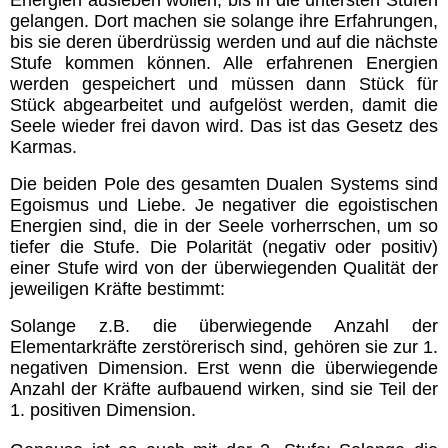
gelangen. Dort machen sie solange ihre Erfahrungen,
bis sie deren überdrüssig werden und auf die nächste
Lebensenergie
Stufe kommen können. Alle erfahrenen Energien
werden gespeichert und müssen dann Stück für
Körper
Stück abgearbeitet und aufgelöst werden, damit die
Seele wieder frei davon wird. Das ist das Gesetz des
Karmas.
Jesus
Die beiden Pole des gesamten Dualen Systems sind
Egoismus und Liebe.
Je negativer die egoistischen
Vorbilder
Energien sind, die in der Seele vorherrschen, um so
tiefer die Stufe. Die Polarität (negativ oder positiv)
einer Stufe wird von der überwiegenden Qualität der
Essener Schriftrollen
jeweiligen Kräfte bestimmt:
Solange z.B. die überwiegende Anzahl der
Das Gesetz des Einen (RA)
Elementarkräfte zerstörerisch sind, gehören sie zur 1.
negativen Dimension. Erst wenn die überwiegende
Anzahl der Kräfte aufbauend wirken, sind sie Teil der
Weisheiten
1. positiven Dimension.