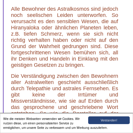
Alle Bewohner des Astralkosmos sind jedoch
noch seelischen Leiden unterworfen. So
verursacht es den sensiblen Wesen, die auf
Hiranyaloka oder ähnlichen Planeten leben,
z.B. tiefen Schmerz, wenn sie sich nicht
richtig verhalten haben oder nicht auf den
Grund der Wahrheit gedrungen sind. Diese
fortgeschrittenen Wesen bemühen sich, all
ihr Denken und Handeln in Einklang mit den
geistigen Gesetzen zu bringen.
Die Verständigung zwischen den Bewohnern
aller Astralwelten geschieht ausschließlich
durch Telepathie und astrales Fernsehen. Es
gibt keine der Irrtümer und
Missverständnisse, wie sie auf Erden durch
das gesprochene und geschriebene Wort
entstehen. So wie die Darsteller auf der
Wie die meisten Webseiten verwenden wir Cookies. Wir
Filmleinwand nur aus Licht und Schatten
Verstanden!
nutzen diese, um einen personalisierten Service zu
bestehen und sich bewegen und
ermöglichen, um unsere Seite zu verbessern und um Werbung auszuliefern.
verschiedenen Tätigkeiten nachgehen, ohne