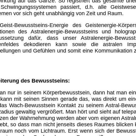
irkung auf das Ganze. So registriert das gesamte unen
Schwingungssystemen passiert, d.h. alle Geistwes
emen vor sich geht unabhängig von Zeit und Raum.
Geist-Bewusstseins-Energie des Geistenergie-Körpe
tionen des Astralenergie-Bewusstseins und holograp
ussetzung dafür, dass unser Astralenergie-Bewuss
enfeldes dekodieren kann sowie die astralen I
tellungen und Gefühlen und somit eine Kommunikation z
.
iterung des Bewusstseins:
man nur in seinem Körperbewusstsein, dann hat man e
kann mit seinen Sinnen gerade das, was direkt um ei
das Wach-Bewusstsein Kontakt zu seinem Astral-Bewu
adius gewaltig vergrößert. Man hört und sieht auf tele
zen der Wahrnehmung werden aber vom eigenen Astralr
 lebt, so dass man nicht jenseits dieses Raumes blick
traum noch vom Lichtraum. Erst wenn sich der Bewuss