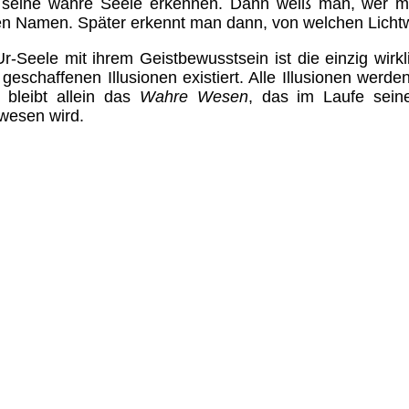
seine wahre Seele erkennen. Dann weiß man, wer man
en Namen. Später erkennt man dann, von welchen Lich
r-Seele mit ihrem Geistbewusstsein ist die einzig wirk
 geschaffenen Illusionen existiert. Alle Illusionen werd
g bleibt allein das
Wahre Wesen
, das im Laufe sei
twesen wird.