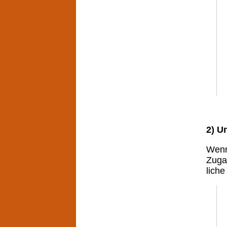
2) U
Wenn
Zuga
liche