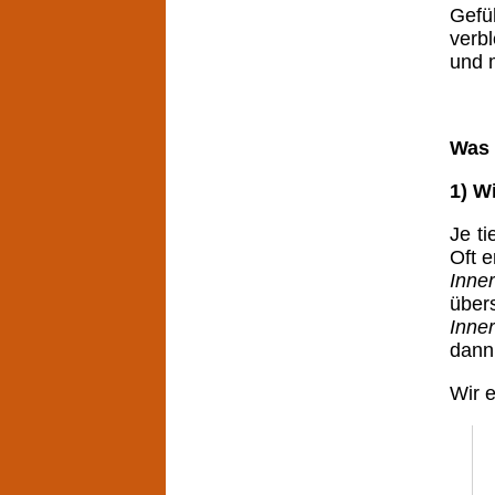
Gefü
verbl
und 
Was 
1)
Wi
Je t
Oft 
Inne
über
Inne
dann
Wir 