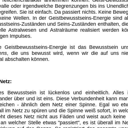
 Teilchencharakter annehmen können. Geist-Bewusstse
rvalle oder irgendwelche Begrenzungen bis ins Unendlich
greifen. Sie ist einfach. Da passiert nichts. Keine Be
keine Wellen. In der Geistbewusstseins-Energie sind a
sstseins-Zuständen und Seins-Zuständen enthalten, die 
uelle Astralwesen und Astralräume realisiert werden k
igen Impulses.
e Geistbewusstseins-Energie ist das Bewusstsein un
ens
, die uns bewusst wird, wenn wir die auf uns nie
al abschalten können.
Netz:
es Bewusstsein ist lückenlos und einheitlich. Alles
nander über und ist eins. Diese Verbundenheit kann man
leichen - ähnlich dem Netz einer Spinne. Egal wo et
all im Netz zu spüren und die Spinne weiß sofort, in we
eht dieses Netz nicht aus Fäden und weist auch kein
 an welcher Stelle etwas "passiert", es ist überall im 