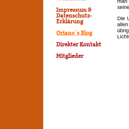
man 
sein
Impressum &
Datenschutz-
Die U
Erklärung
allen
übri
Oriano´s Blog
Lich
Direkter Kontakt
Mitglieder