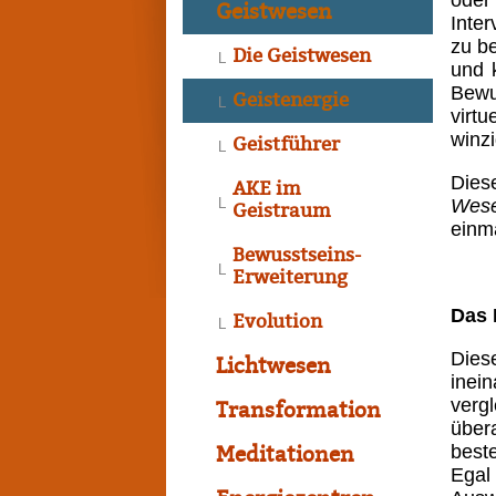
oder
Geistwesen
Inte
zu be
Die Geistwesen
und 
Bewu
Geistenergie
virt
winz
Geistführer
Dies
AKE im
Wes
Geistraum
einm
Bewusstseins-
Erweiterung
Das 
Evolution
Dies
Lichtwesen
inei
verg
Transformation
über
best
Meditationen
Egal