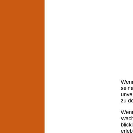
Wenn
sein
unve
zu d
Wenn
Wach
blic
erle