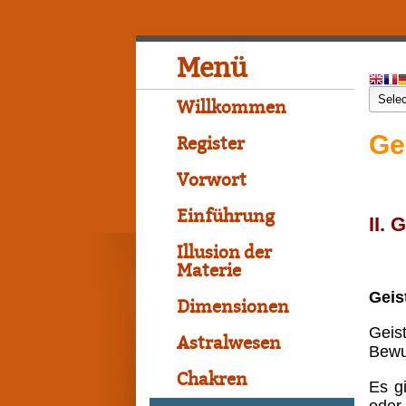
Menü
Willkommen
Ge
Register
Vorwort
Einführung
II. 
Illusion der
Materie
Geis
Dimensionen
Geis
Astralwesen
Bewu
Chakren
Es g