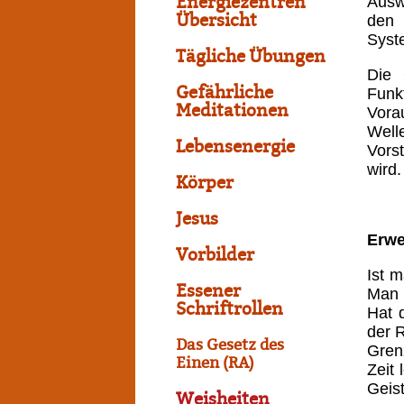
Energiezentren
Ausw
Übersicht
den 
Syst
Tägliche Übungen
Die 
Gefährliche
Funk
Meditationen
Vora
Well
Lebensenergie
Vors
wird
Körper
Jesus
Erwe
Vorbilder
Ist 
Essener
Man 
Schriftrollen
Hat 
der R
Das Gesetz des
Gren
Einen (RA)
Zeit
Geis
Weisheiten