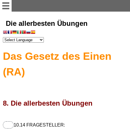
Willkommen
Die allerbesten Übungen
Register
Das Gesetz des Einen
Vorwort
(RA)
Einführung
Illusion der Materie
8. Die allerbesten Übungen
Dimensionen
Astralwesen
10.14 FRAGESTELLER: