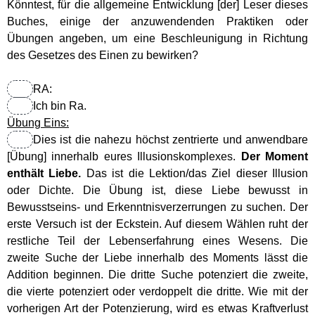
Könntest, für die allgemeine Entwicklung [der] Leser dieses
Chakren
Buches, einige der anzuwendenden Praktiken oder
Übungen angeben, um eine Beschleunigung in Richtung
des Gesetzes des Einen zu bewirken?
Geistwesen
RA:
Lichtwesen
Ich bin Ra.
Übung Eins:
Dies ist die nahezu höchst zentrierte und anwendbare
Transformation
[Übung] innerhalb eures Illusionskomplexes.
Der Moment
enthält Liebe.
Das ist die Lektion/das Ziel dieser Illusion
Meditationen
oder Dichte. Die Übung ist, diese Liebe bewusst in
Bewusstseins- und Erkenntnisverzerrungen zu suchen. Der
Energiezentren Übersicht
erste Versuch ist der Eckstein. Auf diesem Wählen ruht der
restliche Teil der Lebenserfahrung eines Wesens. Die
zweite Suche der Liebe innerhalb des Moments lässt die
Tägliche Übungen
Addition beginnen. Die dritte Suche potenziert die zweite,
die vierte potenziert oder verdoppelt die dritte. Wie mit der
Gefährliche Meditationen
vorherigen Art der Potenzierung, wird es etwas Kraftverlust