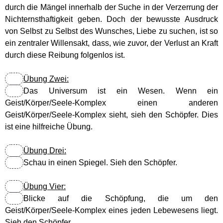
durch die Mängel innerhalb der Suche in der Verzerrung der
Nichternsthaftigkeit geben. Doch der bewusste Ausdruck
Lebensenergie
von Selbst zu Selbst des Wunsches, Liebe zu suchen, ist so
ein zentraler Willensakt, dass, wie zuvor, der Verlust an Kraft
Körper
durch diese Reibung folgenlos ist.
Übung Zwei:
Jesus
Das Universum ist ein Wesen. Wenn ein
Geist/Körper/Seele-Komplex einen anderen
Vorbilder
Geist/Körper/Seele-Komplex sieht, sieh den Schöpfer. Dies
ist eine hilfreiche Übung.
Essener Schriftrollen
Übung Drei:
Schau in einen Spiegel. Sieh den Schöpfer.
Das Gesetz des Einen (RA)
Übung Vier:
Weisheiten
Blicke auf die Schöpfung, die um den
Geist/Körper/Seele-Komplex eines jeden Lebewesens liegt.
Sieh den Schöpfer.