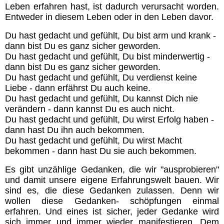
Impressum & Datenschutz-
Leben erfahren hast, ist dadurch verursacht worden.
Erklärung
Entweder in diesem Leben oder in den Leben davor.
Du hast gedacht und gefühlt, Du bist arm und krank -
Oriano´s Blog
dann bist Du es ganz sicher geworden.
Du hast gedacht und gefühlt, Du bist minderwertig -
dann bist Du es ganz sicher geworden.
Direkter Kontakt
Du hast gedacht und gefühlt, Du verdienst keine
Liebe - dann erfährst Du auch keine.
Mitglieder
Du hast gedacht und gefühlt, Du kannst Dich nie
verändern - dann kannst Du es auch nicht.
Du hast gedacht und gefühlt, Du wirst Erfolg haben -
dann hast Du ihn auch bekommen.
Du hast gedacht und gefühlt, Du wirst Macht
bekommen - dann hast Du sie auch bekommen.
Es gibt unzählige Gedanken, die wir "ausprobieren"
und damit unsere eigene Erfahrungswelt bauen. Wir
sind es, die diese Gedanken zulassen. Denn wir
wollen diese Gedanken- schöpfungen einmal
erfahren. Und eines ist sicher, jeder Gedanke wird
sich immer und immer wieder manifestieren. Dem