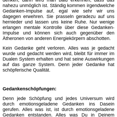
nahezu unmöglich ist. Ständig kommen irgendwelche
Gedanken-Impulse auf, egal wie sehr wir uns
Lebensenergie
dagegen erwehren. Sie prasseln geradezu auf uns
hernieder und lassen uns keine Ruhe. Nur wenige
Körper
erlangen mentale Kontrolle über diese Gedanken-
Impulse und können sich auch gegenüber den
Ätheronen von anderen Energiekörpern abschotten.
Jesus
Kein Gedanke geht verloren. Alles was je gedacht
wurde und gedacht werden wird, bleibt für immer im
Vorbilder
Dualen System erhalten und hat seine Auswirkungen
auf das ganze System. Denn jeder Gedanke hat
schöpferische Qualität.
Essener Schriftrollen
Das Gesetz des Einen (RA)
Gedankenschöpfungen:
Denn jede Schöpfung und jedes Universum wird
Weisheiten
durch emotionsgeladene Gedanken ins Dasein
gerufen. Alles was ist, ist durch emotionsgeladene
Gedanken entstanden. Alles was Du in Deinem