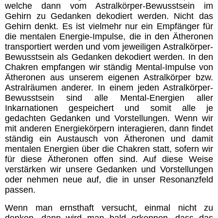
welche dann vom Astralkörper-Bewusstsein im
Chakren
Gehirn zu Gedanken dekodiert werden. Nicht das
Gehirn denkt. Es ist vielmehr nur ein Empfänger für
die mentalen Energie-Impulse, die in den Ätheronen
Geistwesen
transportiert werden und vom jeweiligen Astralkörper-
Bewusstsein als Gedanken dekodiert werden. In den
Chakren empfangen wir ständig Mental-Impulse von
Lichtwesen
Ätheronen aus unserem eigenen Astralkörper bzw.
Astralräumen anderer. In einem jeden Astralkörper-
Bewusstsein sind alle Mental-Energien aller
Transformation
Inkarnationen gespeichert und somit alle je
gedachten Gedanken und Vorstellungen. Wenn wir
Meditationen
mit anderen Energiekörpern interagieren, dann findet
ständig ein Austausch von Ätheronen und damit
mentalen Energien über die Chakren statt, sofern wir
Energiezentren Übersicht
für diese Ätheronen offen sind. Auf diese Weise
verstärken wir unsere Gedanken und Vorstellungen
oder nehmen neue auf, die in unser Resonanzfeld
Tägliche Übungen
passen.
Wenn man ernsthaft versucht, einmal nicht zu
Gefährliche Meditationen
denken, dann wird man bald erkennen, dass das