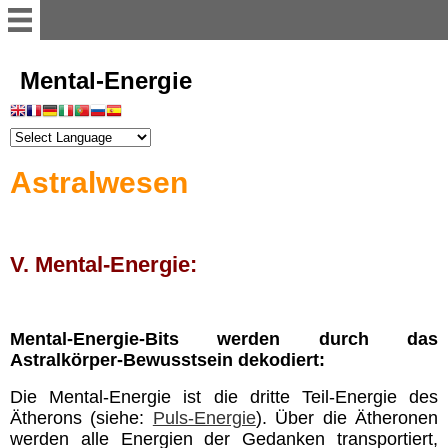
Willkommen
Mental-Energie
Register
Astralwesen
Vorwort
Einführung
V. Mental-Energie:
Illusion der Materie
Mental-Energie-Bits werden durch das
Astralkörper-Bewusstsein dekodiert:
Dimensionen
Die Mental-Energie ist die dritte Teil-Energie des
Ätherons (siehe:
Puls-Energie
). Über die Ätheronen
Astralwesen
werden alle Energien der Gedanken transportiert,