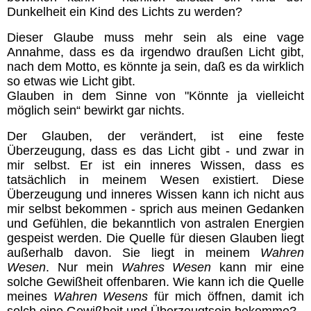
Dunkelheit ein Kind des Lichts zu werden?
Chakren
Dieser Glaube muss mehr sein als eine vage
Annahme, dass es da irgendwo draußen Licht gibt,
Geistwesen
nach dem Motto, es könnte ja sein, daß es da wirklich
so etwas wie Licht gibt.
Glauben in dem Sinne von "Könnte ja vielleicht
Lichtwesen
möglich sein“ bewirkt gar nichts.
Der Glauben, der verändert, ist eine feste
Transformation
Überzeugung, dass es das Licht gibt - und zwar in
mir selbst. Er ist ein inneres Wissen, dass es
tatsächlich in meinem Wesen existiert. Diese
Meditationen
Überzeugung und inneres Wissen kann ich nicht aus
mir selbst bekommen - sprich aus meinen Gedanken
Energiezentren Übersicht
und Gefühlen, die bekanntlich von astralen Energien
gespeist werden. Die Quelle für diesen Glauben liegt
außerhalb davon. Sie liegt in meinem
Wahren
Tägliche Übungen
Wesen
. Nur mein
Wahres Wesen
kann mir eine
solche Gewißheit offenbaren. Wie kann ich die Quelle
meines
Wahren Wesens
für mich öffnen, damit ich
Gefährliche Meditationen
solch eine Gewißheit und Überzeugtsein bekomme?