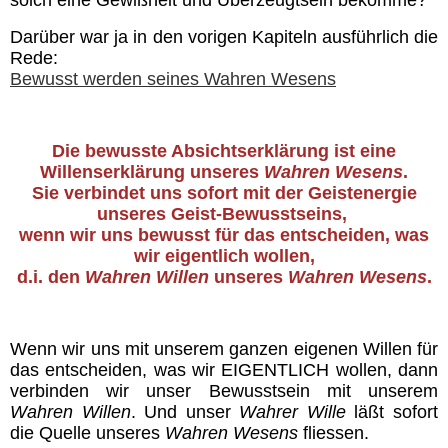
Darüber war ja in den vorigen Kapiteln ausführlich die
Lebensenergie
Rede:
Bewusst werden seines Wahren Wesens
Körper
Die bewusste Absichtserklärung ist eine
Jesus
Willenserklärung unseres
Wahren Wesens
.
Sie verbindet uns sofort mit der Geistenergie
unseres Geist-Bewusstseins,
Vorbilder
wenn wir uns bewusst für das entscheiden, was
wir eigentlich wollen,
Essener Schriftrollen
d.i. den
Wahren Willen
unseres
Wahren Wesens
.
Das Gesetz des Einen (RA)
Wenn wir uns mit unserem ganzen eigenen Willen für
das entscheiden, was wir EIGENTLICH wollen, dann
verbinden wir unser Bewusstsein mit unserem
Weisheiten
Wahren Willen
. Und unser
Wahrer Wille
läßt sofort
die Quelle unseres
Wahren Wesens
fliessen.