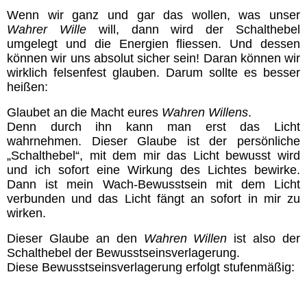
Impressum & Datenschutz-
Erklärung
Wenn wir ganz und gar das wollen, was unser
Wahrer Wille
will, dann wird der Schalthebel
umgelegt und die Energien fliessen. Und dessen
Oriano´s Blog
können wir uns absolut sicher sein! Daran können wir
wirklich felsenfest glauben. Darum sollte es besser
heißen:
Direkter Kontakt
Glaubet an die Macht eures
Wahren Willens
.
Denn durch ihn kann man erst das Licht
Mitglieder
wahrnehmen.
Dieser Glaube ist der persönliche
„Schalthebel“, mit dem mir das Licht bewusst wird
und ich sofort eine Wirkung des Lichtes bewirke.
Dann ist mein Wach-Bewusstsein mit dem Licht
verbunden und das Licht fängt an sofort in mir zu
wirken.
Dieser Glaube an den
Wahren Willen
ist also der
Schalthebel der Bewusstseinsverlagerung.
Diese Bewusstseinsverlagerung erfolgt stufenmäßig: