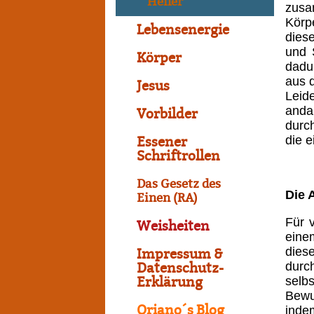
Heiler
zusa
Körp
Lebensenergie
dies
und 
Körper
dadu
aus 
Jesus
Leid
anda
Vorbilder
durc
die 
Essener
Schriftrollen
Das Gesetz des
Die 
Einen (RA)
Für 
Weisheiten
eine
dies
Impressum &
durc
Datenschutz-
selb
Erklärung
Bewu
Oriano´s Blog
inde