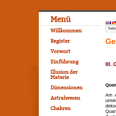
Menü
Willkommen
Ge
Register
Vorwort
Einführung
III.
Illusion der
Materie
Quan
Dimensionen
Am A
Astralwesen
unse
dekod
Chakren
Quan