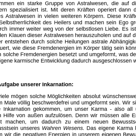
mmen ein starke Gruppe von Astralwesen, die auf 
ern spezialisiert ist. Mit deren Kräften operiert dann 
es Astralwesen in vielen weiteren Körpern. Diese Kräft
Selbstherrlichkeit des Heilers und machen sein Ego gr
rch immer weiter weg von der selbstlosen Liebe. Es is
den Klauen dieser Astralwesen herauszuholen und auf d
er entstehen durch solche Heilungen astrale Abhängigk
uert, wie diese Fremdenergien im Körper tätig sein kö
h solche Fremdenergien besetzt und umgeformt, was den
eigene karmische Entwicklung dadurch ausgeschlossen w
Aufgabe unserer Inkarnation:
viele mögen solche Möglichkeiten absolut wünschenswer
m Male völlig beschwerdefrei und umgeformt sein. Wir s
e Inkarnation gekommen, um unser Karma - also all 
h Hilfe von außen aufzulösen. Denn wir müssen alle Er
st machen, um dadurch zu einem neuen Bewusst
sstsein unseres
Wahren Wesens.
Das eigene Karma k
m wir die negativen Energien in unserem eigenen Bewus