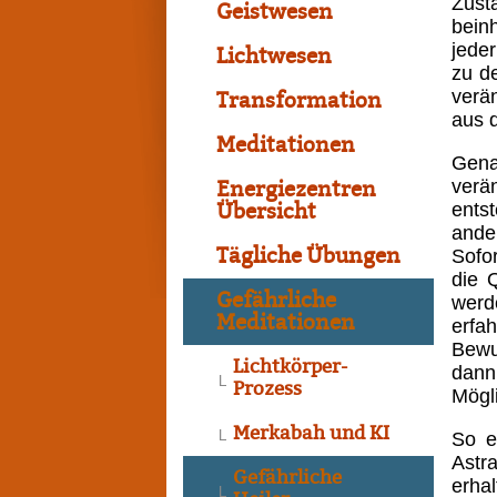
Zust
Geistwesen
bein
jede
Lichtwesen
zu d
verä
Transformation
aus 
Meditationen
Gena
verä
Energiezentren
ents
Übersicht
ande
Tägliche Übungen
Sofo
die 
Gefährliche
werd
Meditationen
erfa
Bewu
Lichtkörper-
dann
Prozess
Mögli
Merkabah und KI
So e
Astr
Gefährliche
erha