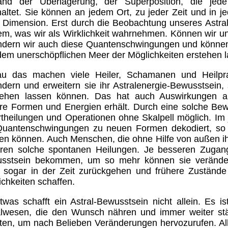
and der Überlagerung, der Superposition, die jede 
haltet. Sie können an jedem Ort, zu jeder Zeit und in 
r Dimension. Erst durch die Beobachtung unseres Astra
em, was wir als Wirklichkeit wahrnehmen. Können wir u
ndern wir auch diese Quantenschwingungen und könne
dem unerschöpflichen Meer der Möglichkeiten erstehen l
u das machen viele Heiler, Schamanen und Heilprakt
ndern und erweitern sie ihr Astralenergie-Bewusstsein
tehen lassen können. Das hat auch Auswirkungen auf
re Formen und Energien erhält. Durch eine solche Be
rtheilungen und Operationen ohne Skalpell möglich. Im
Quantenschwingungen zu neuen Formen dekodiert, s
en können. Auch Menschen, die ohne Hilfe von außen i
hren solche spontanen Heilungen. Je besseren Zugan
sstsein bekommen, um so mehr können sie veränder
 sogar in der Zeit zurückgehen und frühere Zustände 
chkeiten schaffen.
twas schafft ein Astral-Bewusstsein nicht allein. Es 
alwesen, die den Wunsch nähren und immer weiter st
lten, um nach Belieben Veränderungen hervozurufen. Al