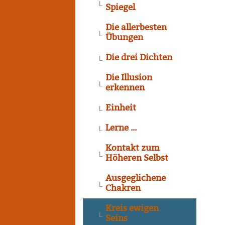
Spiegel
Die allerbesten
Übungen
Die drei Dichten
Die Illusion
erkennen
Einheit
Lerne ...
Kontakt zum
Höheren Selbst
Ausgeglichene
Chakren
Kreis ewigen
Seins