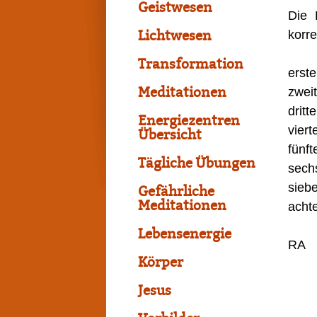
Geistwesen
Die 
korr
Lichtwesen
Transformation
erst
Meditationen
zwei
drit
Energiezentren
vier
Übersicht
fünft
Tägliche Übungen
sechs
sieb
Gefährliche
Meditationen
achte
Lebensenergie
RA
Körper
Jesus