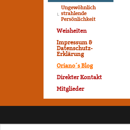
Ungewöhnlich
strahlende
Persönlichkeit
Weisheiten
Impressum &
Datenschutz-
Erklärung
Oriano´s Blog
Direkter Kontakt
Mitglieder