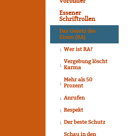
Vorbilder
Essener
Schriftrollen
Das Gesetz des
Einen (RA)
Wer ist RA?
Vergebung löscht
Karma
Mehr als 50
Prozent
Anrufen
Respekt
Der beste Schutz
Schau in den