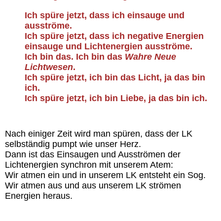
Ich spüre jetzt, dass ich einsauge und
Lebensenergie
ausströme.
Ich spüre jetzt, dass ich negative Energien
einsauge und Lichtenergien ausströme.
Körper
Ich bin das. Ich bin
das
Wahre Neue
Lichtwesen
.
Ich spüre jetzt, ich bin das Licht, ja das bin
Jesus
ich.
Ich spüre jetzt, ich bin Liebe, ja das bin ich.
Vorbilder
Nach einiger Zeit wird man spüren, dass der LK
Essener Schriftrollen
selbständig pumpt wie unser Herz.
Dann ist das Einsaugen und Ausströmen der
Lichtenergien synchron mit unserem Atem:
Das Gesetz des Einen (RA)
Wir atmen ein und in unserem LK entsteht ein Sog.
Wir atmen aus und aus unserem LK strömen
Weisheiten
Energien heraus.