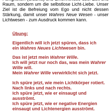
Raum, sondern um die selbstlose Licht-Liebe. Unser
Chakren
Ziel ist die Befreiung vom Ego und nicht dessen
Stärkung, damit unser
Wahres Neue Wesen
- unser
Lichtwesen - zum Ausdruck kommen kann.
Geistwesen
Übung:
Lichtwesen
Eigentlich will ich jetzt spüren, dass ich
ein
Wahres Neues Lichtwesen
bin.
Transformation
Das ist jetzt mein
Wahrer Wille
.
Ich will jetzt nur noch das, was mein
Wahrer
Meditationen
Wille
will.
Mein
Wahrer Wille
verwirklicht sich jetzt.
Energiezentren Übersicht
Ich spüre jetzt, wie mein Lichtkörper rotiert.
Nach links und nach rechts.
Ich spüre jetzt, wie er einsaugt und
Tägliche Übungen
ausströmt.
Ich spüre jetzt, wie er negative Energien
Gefährliche Meditationen
einsaugt
und Lichtenergien ausströmt
.