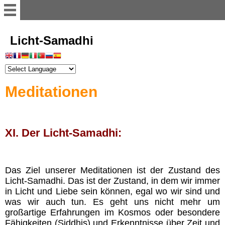
Willkommen
Licht-Samadhi
Register
Meditationen
Vorwort
Einführung
XI. Der Licht-Samadhi:
Illusion der Materie
Das Ziel unserer Meditationen ist der Zustand des
Licht-Samadhi. Das ist der Zustand, in dem wir immer
Dimensionen
in Licht und Liebe sein können, egal wo wir sind und
was wir auch tun. Es geht uns nicht mehr um
Astralwesen
großartige Erfahrungen im Kosmos oder besondere
Fähigkeiten (Siddhis) und Erkenntnisse über Zeit und