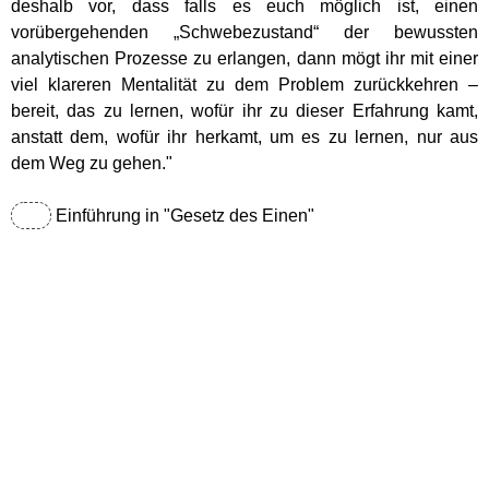
deshalb vor, dass falls es euch möglich ist, einen
vorübergehenden „Schwebezustand“ der bewussten
Lebensenergie
analytischen Prozesse zu erlangen, dann mögt ihr mit einer
viel klareren Mentalität zu dem Problem zurückkehren –
Körper
bereit, das zu lernen, wofür ihr zu dieser Erfahrung kamt,
anstatt dem, wofür ihr herkamt, um es zu lernen, nur aus
dem Weg zu gehen."
Jesus
Einführung in "Gesetz des Einen"
Vorbilder
Essener Schriftrollen
Das Gesetz des Einen (RA)
Weisheiten