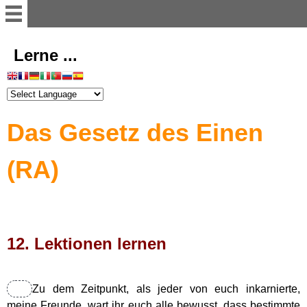
Willkommen
Lerne ...
Register
Das Gesetz des Einen
Vorwort
(RA)
Einführung
Illusion der Materie
12. Lektionen lernen
Dimensionen
Astralwesen
Zu dem Zeitpunkt, als jeder von euch inkarnierte,
meine Freunde, wart ihr euch alle bewusst, dass bestimmte