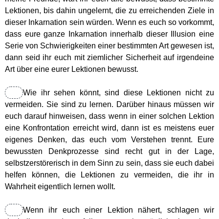
Lektionen, bis dahin ungelernt, die zu erreichenden Ziele in
Chakren
dieser Inkarnation sein würden. Wenn es euch so vorkommt,
dass eure ganze Inkarnation innerhalb dieser Illusion eine
Geistwesen
Serie von Schwierigkeiten einer bestimmten Art gewesen ist,
dann seid ihr euch mit ziemlicher Sicherheit auf irgendeine
Art über eine eurer Lektionen bewusst.
Lichtwesen
Wie ihr sehen könnt, sind diese Lektionen nicht zu
Transformation
vermeiden. Sie sind zu lernen. Darüber hinaus müssen wir
euch darauf hinweisen, dass wenn in einer solchen Lektion
Meditationen
eine Konfrontation erreicht wird, dann ist es meistens euer
eigenes Denken, das euch vom Verstehen trennt. Eure
bewussten Denkprozesse sind recht gut in der Lage,
Energiezentren Übersicht
selbstzerstörerisch in dem Sinn zu sein, dass sie euch dabei
helfen können, die Lektionen zu vermeiden, die ihr in
Tägliche Übungen
Wahrheit eigentlich lernen wollt.
Wenn ihr euch einer Lektion nähert, schlagen wir
Gefährliche Meditationen