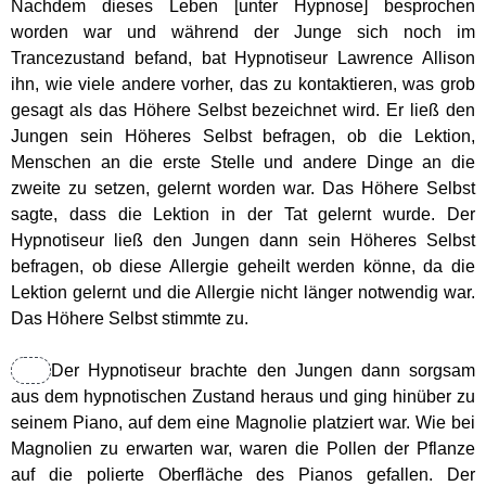
Nachdem dieses Leben [unter Hypnose] besprochen
worden war und während der Junge sich noch im
Lebensenergie
Trancezustand befand, bat Hypnotiseur Lawrence Allison
ihn, wie viele andere vorher, das zu kontaktieren, was grob
Körper
gesagt als das Höhere Selbst bezeichnet wird. Er ließ den
Jungen sein Höheres Selbst befragen, ob die Lektion,
Menschen an die erste Stelle und andere Dinge an die
Jesus
zweite zu setzen, gelernt worden war. Das Höhere Selbst
sagte, dass die Lektion in der Tat gelernt wurde. Der
Vorbilder
Hypnotiseur ließ den Jungen dann sein Höheres Selbst
befragen, ob diese Allergie geheilt werden könne, da die
Lektion gelernt und die Allergie nicht länger notwendig war.
Essener Schriftrollen
Das Höhere Selbst stimmte zu.
Das Gesetz des Einen (RA)
Der Hypnotiseur brachte den Jungen dann sorgsam
aus dem hypnotischen Zustand heraus und ging hinüber zu
seinem Piano, auf dem eine Magnolie platziert war. Wie bei
Weisheiten
Magnolien zu erwarten war, waren die Pollen der Pflanze
auf die polierte Oberfläche des Pianos gefallen. Der