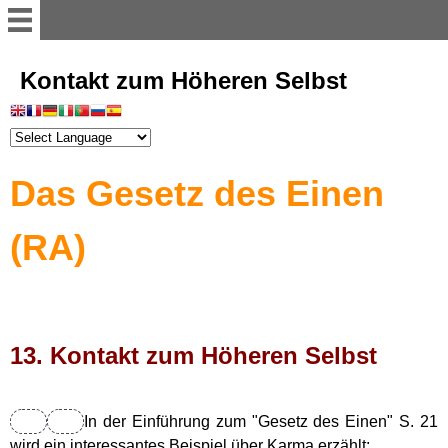
Willkommen
Kontakt zum Höheren Selbst
Register
Das Gesetz des Einen
Vorwort
(RA)
Einführung
Illusion der Materie
13. Kontakt zum Höheren Selbst
Dimensionen
Astralwesen
In der Einführung zum "Gesetz des Einen" S. 21
wird ein interessantes Beispiel über Karma erzählt: