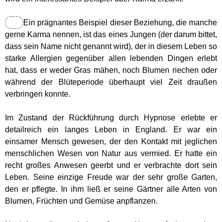
Chakren
Ein prägnantes Beispiel dieser Beziehung, die manche
gerne Karma nennen, ist das eines Jungen (der darum bittet,
Geistwesen
dass sein Name nicht genannt wird), der in diesem Leben so
starke Allergien gegenüber allen lebenden Dingen erlebt
hat, dass er weder Gras mähen, noch Blumen riechen oder
Lichtwesen
während der Blüteperiode überhaupt viel Zeit draußen
verbringen konnte.
Transformation
Im Zustand der Rückführung durch Hypnose erlebte er
Meditationen
detailreich ein langes Leben in England. Er war ein
einsamer Mensch gewesen, der den Kontakt mit jeglichen
menschlichen Wesen von Natur aus vermied. Er hatte ein
Energiezentren Übersicht
recht großes Anwesen geerbt und er verbrachte dort sein
Leben. Seine einzige Freude war der sehr große Garten,
Tägliche Übungen
den er pflegte. In ihm ließ er seine Gärtner alle Arten von
Blumen, Früchten und Gemüse anpflanzen.
Gefährliche Meditationen