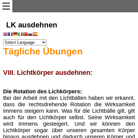
Willkommen
LK ausdehnen
Register
Tägliche Übungen
Vorwort
VIII. Lichtkörper ausdehnen:
Einführung
Die Rotation des Lichkörpers:
Illusion der Materie
Bei der Arbeit mit den Lichtbällen haben wir erkannt,
dass die rechtsdrehende Rotation die Wirksamkeit
immens steigern kann. Was für die Lichtbälle gilt, gilt
Dimensionen
auch für den Lichtkörper selbst. Seine Wirksamkeit
wird immens gesteigert. Und wir können den
Astralwesen
Lichtkörper sogar über unseren gesamten Körper
hinaus ausdehnen und dadurch unseren Körper und