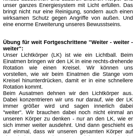
unser ganzes Energiesystem mit Licht erfüllen. Das
Chakren
bringt nicht nur eine Reinigung, sondern auch einen
wirksamen Schutz gegen Angriffe von außen. Und
eine enorme Erweiterung unseres Bewusstseins.
Geistwesen
Übung für weit Fortgeschrittene "Weiter - weiter -
Lichtwesen
weiter":
Unser Lichtkörper (LK) ist wie ein Lichtball. Beim
Einatmen bringen wir den LK in eine rechts-drehende
Transformation
Rotation wie einen Kreisel. Wir können uns
vorstellen, wie wir beim Einatmen die Stange vom
Meditationen
Kreisel hinunterdrücken, damit er in eine schnellere
Rotation kommt.
Beim Ausatmen dehnen wir den Lichtkörper aus.
Energiezentren Übersicht
Dabei konzentrieren wir uns nur darauf, wie der LK
immer größer wird und sagen innerlich dabei
"weiter".
Wir brauchen dabei noch nicht einmal an
Tägliche Übungen
unseren Körper zu denken - nur an den LK, wie er
sich immer weiter ausdehnt. Und dann geschieht es
auf einmal, dass wir unseren gesamten Körper auf
Gefährliche Meditationen