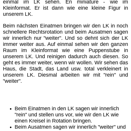
einmal im LK sehen. En miniature - wie im
Kleinformat. Er ist dann wie eine kleine Figur in
Lebensenergie
unserem LK.
Beim nächsten Einatmen bringen wir den LK in noch
Körper
schnellere Rechtsrotation und beim Ausatmen sagen
wir innerlich nur "weiter". Und so dehnt sich der LK
immer weiter aus. Auf einmal sehen wir den ganzen
Jesus
Raum im Kleinformat wie eine Puppenstube in
unserem LK. Und reinigen dadurch auch diesen. So
geht es immer weiter, wenn wir wollen. Wir sehen das
Vorbilder
Haus, die Stadt, das Land usw. total verkleinert in
unserem LK. Diesmal arbeiten wir mit "rein" und
Essener Schriftrollen
"weiter".
Das Gesetz des Einen (RA)
Beim Einatmen in den LK sagen wir innerlich
"rein" und stellen uns vor, wie wir den LK wie
Weisheiten
einen Kreisel in Rotation bringen.
Beim Ausatmen sagen wir innerlich "weiter" und