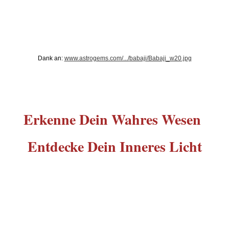
Lebensenergie
Körper
Dank an:
www.astrogems.com/.../
babaji/Babaji_w20.jpg
Jesus
Vorbilder
Erkenne Dein Wahres Wesen
Entdecke Dein Inneres Licht
Essener Schriftrollen
Das Gesetz des Einen (RA)
Weisheiten